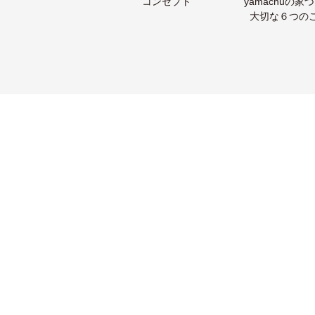
コンセプト
yamachuの家
大切な６つの