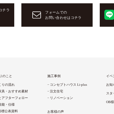
コチラ
フォームでの
お問い合わせはコチラ
りのこと
施工事例
イベ
くりの流れ
コンセプトハウス Li-plus
お知
家具・
おすすめ素材
注文住宅
スタ
と
アフターフォロー
リノベーション
OB
性能・仕様
H目標公表資料
お客様の声