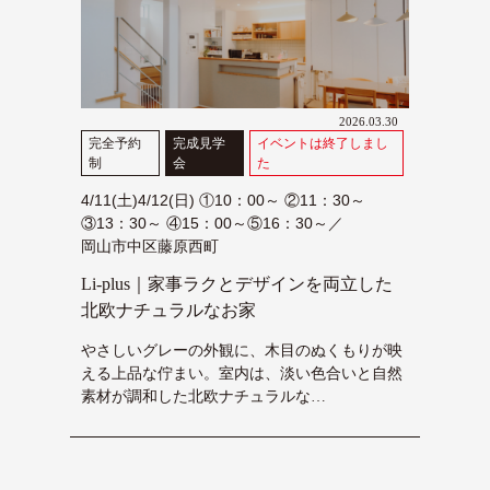
2026.03.30
完全予約
完成見学
イベントは終了しまし
制
会
た
4/11(土)4/12(日) ①10：00～ ②11：30～
③13：30～ ④15：00～⑤16：30～／
岡山市中区藤原西町
Li-plus｜家事ラクとデザインを両立した
北欧ナチュラルなお家
やさしいグレーの外観に、木目のぬくもりが映
える上品な佇まい。室内は、淡い色合いと自然
素材が調和した北欧ナチュラルな…