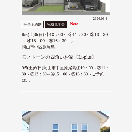
2026.08.4
New
完全予約制
完成見学会
9/5(土)6(日) ①10：00～ ②11：30～③13：30
～ ④15：00～⑤16：30～／
岡山市中区原尾島
モノトーンの四角いお家【Li-plus】
9/5(土)6(日)岡山市中区原尾島①10：00～②11：
30～③13：30～④15：00～⑤16：30～ご予約
は…