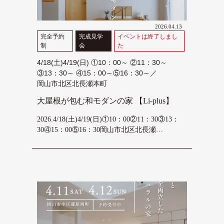
2026.04.13
完全予約
完成見学
イベントは終了しまし
制
会
た
4/18(土)4/19(日) ①10：00～ ②11：30～
③13：30～ ④15：00～⑤16：30～／
岡山市北区北長瀬本町
大屋根が包む和モダンの家 【Li-plus】
2026.4/18(土)4/19(日)①10：00②11：30③13：
30④15：00⑤16：30岡山市北区北長瀬…