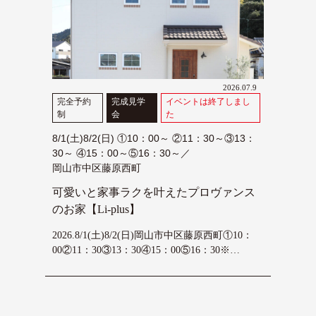
2026.07.9
完全予約
完成見学
イベントは終了しまし
制
会
た
8/1(土)8/2(日) ①10：00～ ②11：30～③13：
30～ ④15：00～⑤16：30～／
岡山市中区藤原西町
可愛いと家事ラクを叶えたプロヴァンス
のお家【Li-plus】
2026.8/1(土)8/2(日)岡山市中区藤原西町①10：
00②11：30③13：30④15：00⑤16：30※…