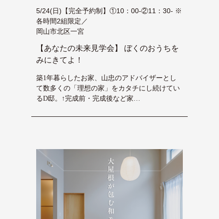
5/24(日)【完全予約制】①10：00-②11：30- ※
各時間2組限定／
岡山市北区一宮
【あなたの未来見学会】 ぼくのおうちを
みにきてよ！
築1年暮らしたお家、山忠のアドバイザーとし
て数多くの「理想の家」をカタチにし続けてい
るD邸。↑完成前・完成後など家…