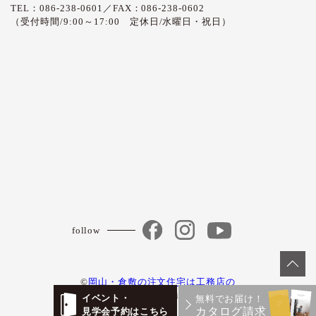
TEL：086-238-0601／FAX：086-238-0602
（受付時間/9:00～17:00 定休日/水曜日・祝日）
follow
©
岡山・倉敷の注文住宅は工務店の
ハウジング山忠
. All right reserveds
イベント・
無料でお届け！
カタログ請求
見学会予約はこちら