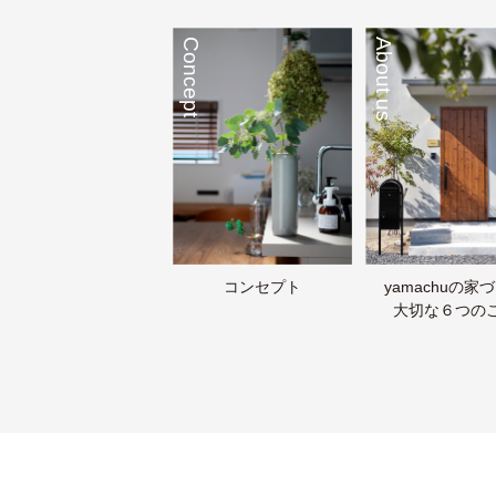
Concept
About us
コンセプト
yamachuの家
大切な６つの