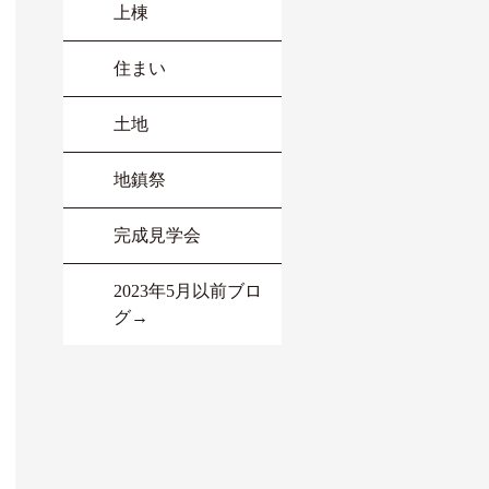
上棟
住まい
土地
地鎮祭
完成見学会
2023年5月以前ブロ
グ→