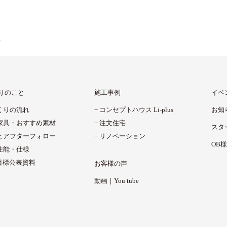
ト
りのこと
施工事例
イベ
くりの流れ
コンセプトハウス Li-plus
お知
家具・
おすすめ素材
注文住宅
スタ
と
アフターフォロー
リノベーション
OB
性能・仕様
H目標公表資料
お客様の声
動画｜You tube