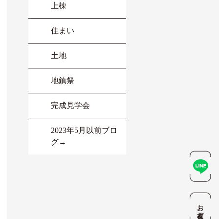
上棟
住まい
土地
地鎮祭
完成見学会
2023年5月以前ブロ
グ→
お友達ご紹介