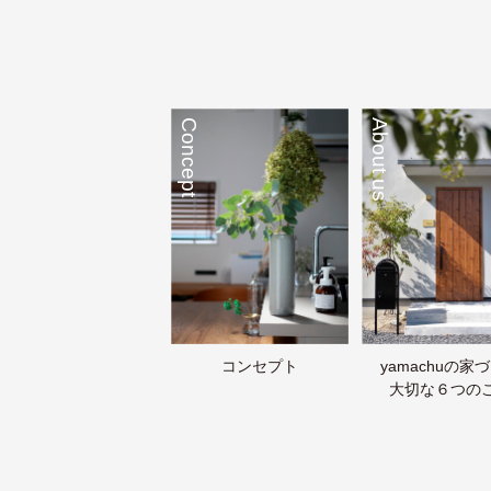
Concept
About us
コンセプト
yamachuの家
大切な６つの