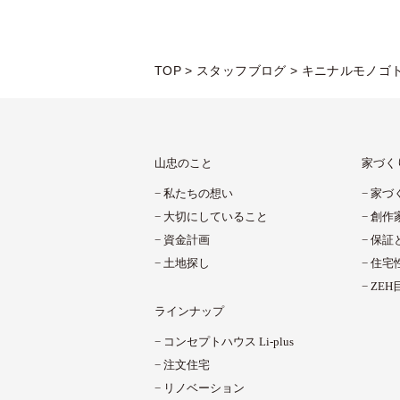
TOP
>
スタッフブログ
>
キニナルモノゴ
山忠のこと
家づく
私たちの想い
家づ
大切にしていること
創作
資金計画
保証
土地探し
住宅
ZE
ラインナップ
コンセプトハウス Li-plus
注文住宅
リノベーション