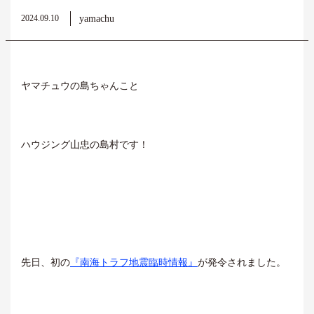
yamachu
2024.09.10
ヤマチュウの島ちゃんこと
ハウジング山忠の島村です！
先日、初の
『南海トラフ地震臨時情報』
が発令されました。