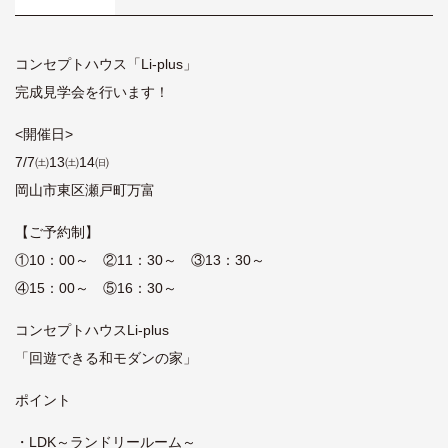
コンセプトハウス「Li-plus」
完成見学会を行います！
<開催日>
7/7㈯13㈯14㈰
岡山市東区瀬戸町万富
【ご予約制】
①10：00～ ②11：30～ ③13：30～
④15：00～ ⑤16：30～
コンセプトハウスLi-plus
「回遊できる和モダンの家」
ポイント
・LDK～ランドリールーム～