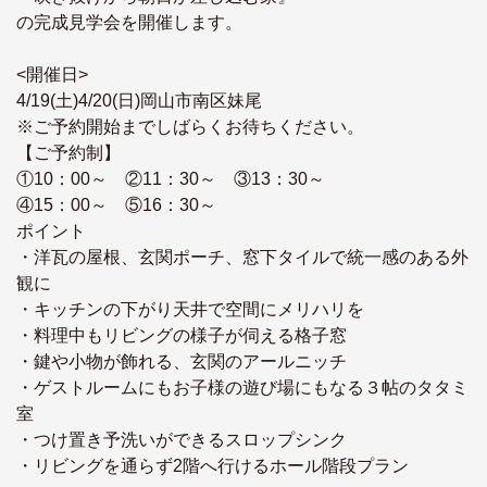
の完成見学会を開催します。
<開催日>
4/19(土)4/20(日)岡山市南区妹尾
※ご予約開始までしばらくお待ちください。
【ご予約制】
①10：00～ ②11：30～ ③13：30～
④15：00～ ⑤16：30～
ポイント
・洋瓦の屋根、玄関ポーチ、窓下タイルで統一感のある外
観に
・キッチンの下がり天井で空間にメリハリを
・料理中もリビングの様子が伺える格子窓
・鍵や小物が飾れる、玄関のアールニッチ
・ゲストルームにもお子様の遊び場にもなる３帖のタタミ
室
・つけ置き予洗いができるスロップシンク
・リビングを通らず2階へ行けるホール階段プラン