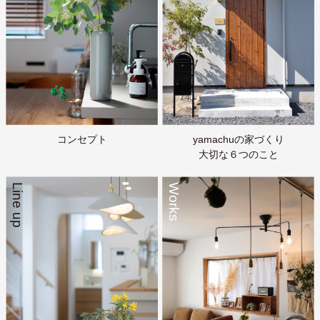
コンセプト
yamachuの家づくり
大切な６つのこと
Line up
Works