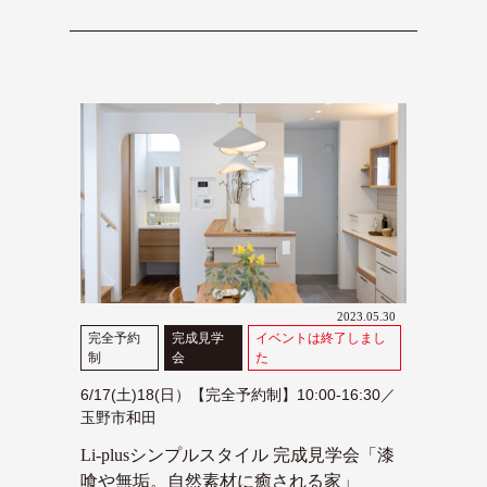
2023.05.30
完全予約
完成見学
イベントは終了しまし
制
会
た
6/17(土)18(日）【完全予約制】10:00-16:30／
玉野市和田
Li-plusシンプルスタイル 完成見学会「漆
喰や無垢。自然素材に癒される家」