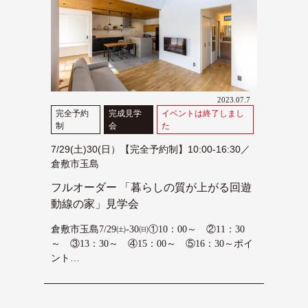
2023.07.7
完全予約
完成見学
イベントは終了しまし
制
会
た
7/29(土)30(日）【完全予約制】10:00-16:30／
倉敷市玉島
フルオーダー 「暮らしの質が上がる回遊
動線の家」見学会
倉敷市玉島7/29㈯-30㈰①10：00～ ②11：30
～ ③13：30～ ④15：00～ ⑤16：30～ポイ
ント…