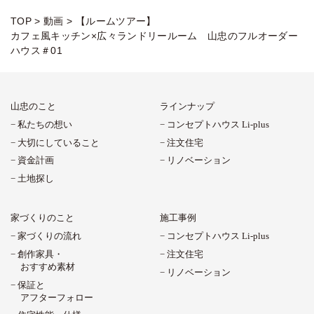
TOP
>
動画
>
【ルームツアー】
カフェ風キッチン×広々ランドリールーム 山忠のフルオーダー
ハウス＃01
山忠のこと
ラインナップ
私たちの想い
コンセプトハウス Li-plus
大切にしていること
注文住宅
資金計画
リノベーション
土地探し
家づくりのこと
施工事例
家づくりの流れ
コンセプトハウス Li-plus
創作家具・
注文住宅
おすすめ素材
リノベーション
保証と
アフターフォロー