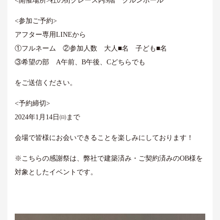
<開催場所>杜の街グレース内9階 クルンホール
<参加ご予約>
アフター専用LINEから
①フルネーム ②参加人数 大人■名 子ども■名
③希望の部 A午前、B午後、Cどちらでも
をご送信ください。
<予約締切>
2024年1月14日㈰まで
会場で皆様にお会いできることを楽しみにしております！
※こちらの感謝祭は、弊社で建築済み・ご契約済みのOB様を
対象としたイベントです。