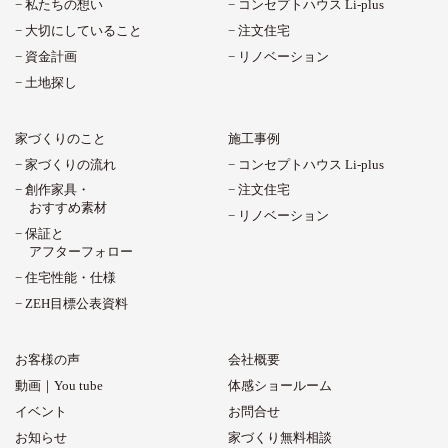
私たちの想い
コンセプトハウス Li-plus
大切にしていること
注文住宅
資金計画
リノベーション
土地探し
家づくりのこと
施工事例
家づくりの流れ
コンセプトハウス Li-plus
創作家具・
注文住宅
おすすめ素材
リノベーション
保証と
アフターフォロー
住宅性能・仕様
ZEH目標公表資料
お客様の声
会社概要
動画｜You tube
体感ショールーム
イベント
お問合せ
お知らせ
家づくり無料相談