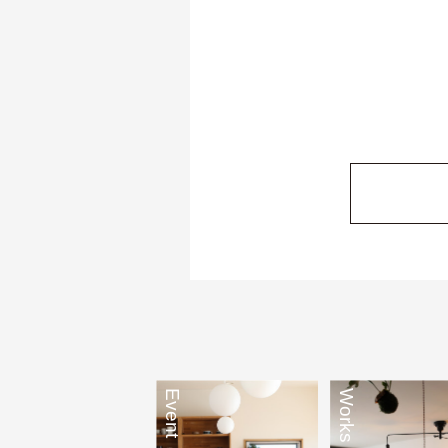
Event
Works