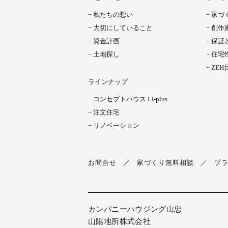
私たちの想い
家づ
大切にしていること
創作
資金計画
保証
土地探し
住宅
ZE
ラインナップ
コンセプトハウス Li-plus
注文住宅
リノベーション
お問合せ
家づくり無料相談
プ
カンパニーハウジング山忠
山陽地所株式会社