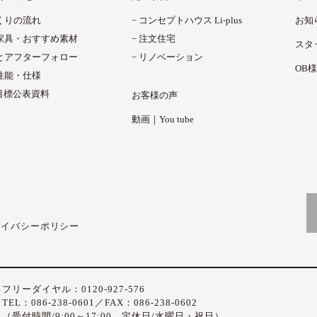
くりの流れ
コンセプトハウス Li-plus
お知
家具・
おすすめ素材
注文住宅
スタ
と
アフターフォロー
リノベーション
OB
性能・仕様
H目標公表資料
お客様の声
動画｜You tube
ライバシーポリシー
フリーダイヤル：0120-927-576
TEL：086-238-0601／FAX：086-238-0602
（受付時間/9:00～17:00 定休日/水曜日・祝日）