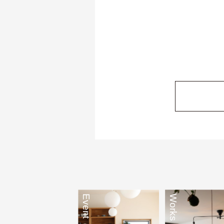
Event
Works