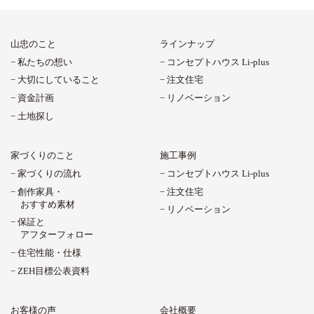
山忠のこと
ラインナップ
私たちの想い
コンセプトハウス Li-plus
大切にしていること
注文住宅
資金計画
リノベーション
土地探し
家づくりのこと
施工事例
家づくりの流れ
コンセプトハウス Li-plus
創作家具・
注文住宅
おすすめ素材
リノベーション
保証と
アフターフォロー
住宅性能・仕様
ZEH目標公表資料
お客様の声
会社概要