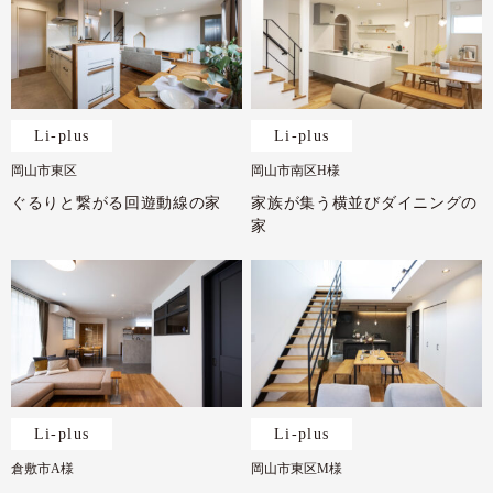
Li-plus
Li-plus
岡山市東区
岡山市南区H様
ぐるりと繋がる回遊動線の家
家族が集う横並びダイニングの
家
Li-plus
Li-plus
倉敷市A様
岡山市東区M様